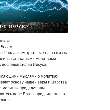
ложка
 Богом
а Павла и смотрите, как ваша жизнь
олился страстными молитвами,
х последователей Иисуса.
овляющими мыслями о молитвах
дывают основу нашей веры и Царства
го молитвы придадут вам
литесь воле Бога и продвигаетесь к
славы.