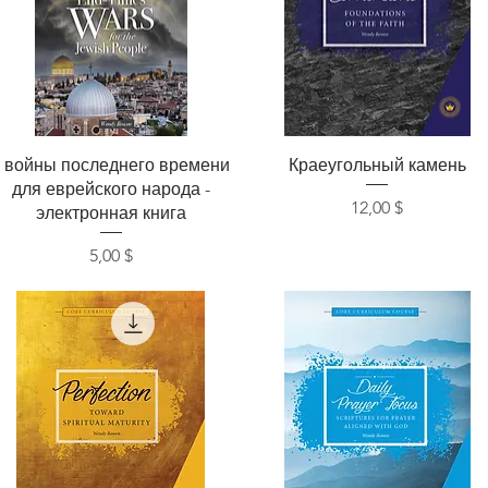
Быстрый просмотр
Быстрый просмотр
2 войны последнего времени
Краеугольный камень
для еврейского народа -
Цена
12,00 $
электронная книга
Цена
5,00 $