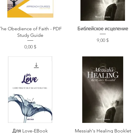
Быстрый просмотр
Быстрый просмотр
The Obedience of Faith - PDF
Библейское исцеление
Study Guide
Цена
9,00 $
Цена
0,00 $
Быстрый просмотр
Быстрый просмотр
Для Love-EBook
Messiah's Healing Booklet