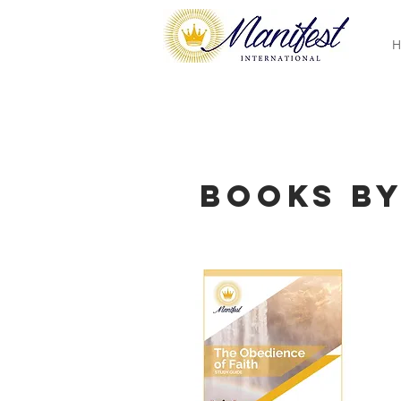
H
Books b