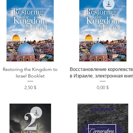
Быстрый просмотр
Быстрый просмотр
Restoring the Kingdom to
Восстановление королевст
Israel Booklet
в Израиле, электронная кни
Цена
Цена
2,50 $
0,00 $