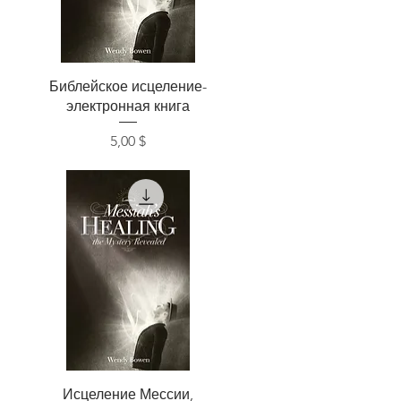
Быстрый просмотр
Библейское исцеление-
электронная книга
Цена
5,00 $
Быстрый просмотр
Исцеление Мессии,