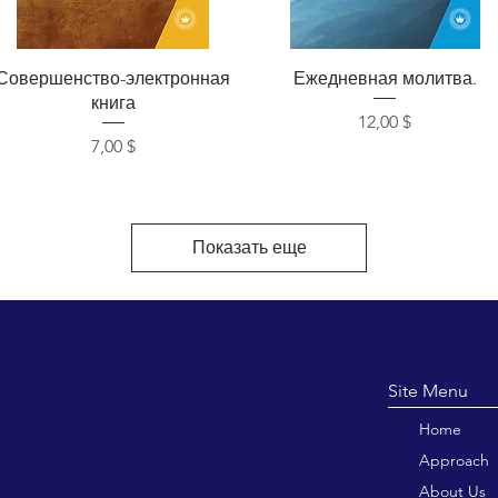
Быстрый просмотр
Быстрый просмотр
Совершенство-электронная
Ежедневная молитва.
книга
Цена
12,00 $
Цена
7,00 $
Показать еще
Site M
Home
Approach
About Us