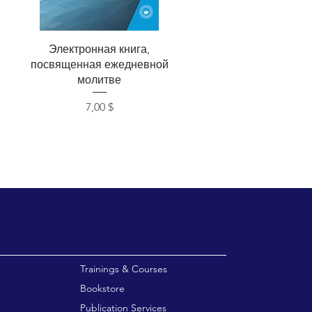
Быстрый просмотр
Электронная книга,
посвященная ежедневной
молитве
Цена
7,00 $
enu
Trainings & Courses
Bookstore
Publication Services